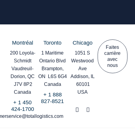
Montréal
Toronto
Chicago
Faites
200 Loyola-
1 Maritime
1051 S
carrière
avec
Schmidt
Ontario Blvd
Westwood
nous
Vaudreuil-
Brampton,
Ave
Dorion, QC
ON L6S 6G4
Addison, IL
J7V 8P2
Canada
60101
Canada
USA
+ 1 888
827-8521
+ 1 450
424-1700
F
L
a
i
merservice@totallogistics.com
c
n
e
k
b
e